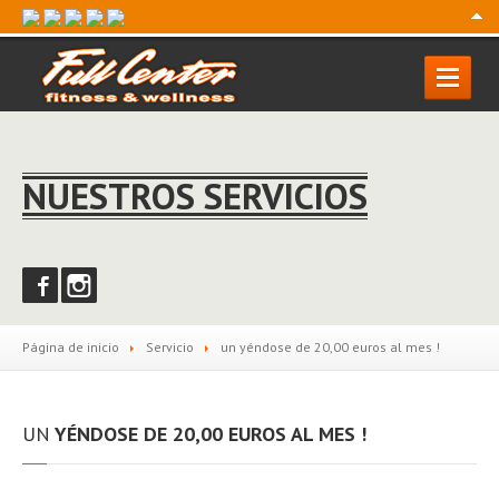
Follow
us:
HOME
GRATIS
DAY
NUESTROS SERVICIOS
VENTA
CORSI VIRTUAL BAJO DEMANDA
GALERÍA
TRABAJO
CON NOI
Página de inicio
Servicio
un
yéndose de 20,00 euros al mes !
CONTACTOS
UN
YÉNDOSE DE 20,00 EUROS AL MES !